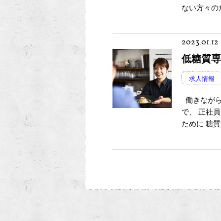
ない方々の
2023.01.12
低糖質専
求人情報
働きながら健
で、 正社
ために 糖