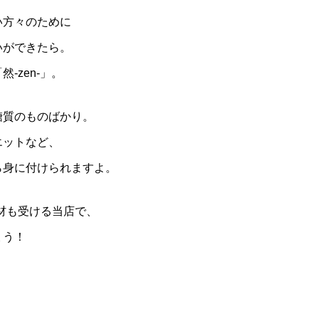
い方々のために
いができたら。
-zen-」。
糖質のものばかり。
エットなど、
ら身に付けられますよ。
材も受ける当店で、
ょう！