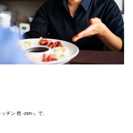
ン 然 -zen-』で、