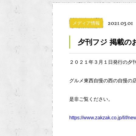
2021.03.01
メディア情報
夕刊フジ 掲載の
２０２１年３月１日発行の夕
グルメ東西自慢の西の自慢の
是非ご覧ください。
https://www.zakzak.co.jp/lif/