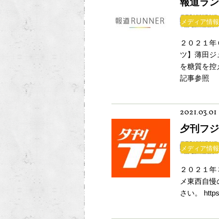
報道ラン
メディア情報
２０２１年
ツ】薄田ジ
を糖質を控
記事参照
2021.03.01
夕刊フジ
メディア情報
２０２１年
メ東西自慢
さい。 https:/