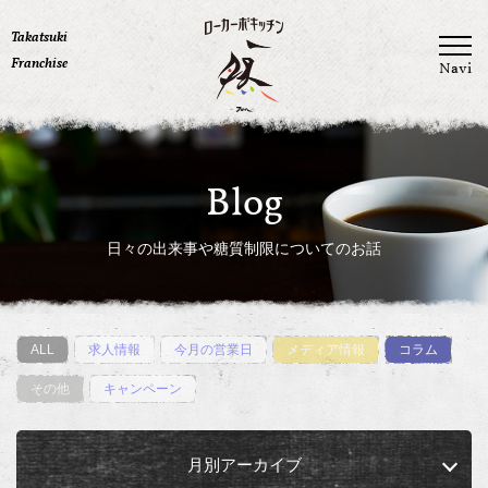
Takatsuki
Franchise
Navi
Blog
日々の出来事や糖質制限についてのお話
ALL
求人情報
今月の営業日
メディア情報
コラム
その他
キャンペーン
月別アーカイブ